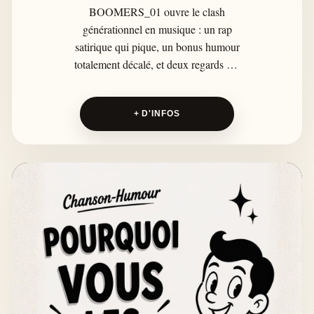
BOOMERS_01 ouvre le clash
générationnel en musique : un rap
satirique qui pique, un bonus humour
totalement décalé, et deux regards sur
le même sujet. Team H ou Team F ?
Ici, le décalage entre générations
+ D'INFOS
devient un terrain de jeu.