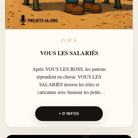
CLIP 8
VOUS LES SALARIÉS
Après VOUS LES BOSS, les patrons
répondent en chœur. VOUS LES
SALARIÉS inverse les rôles et
caricature avec humour les petits
travers du bureau : retards, pauses
café interminables, plaintes en série et
+ D'INFOS
chefs qui pensent, eux aussi, avoir
raison.