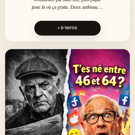
juste là où ça gratte. Deux ambiances,
un seul sujet : les clichés, les
punchlines et le choc entre
+ D'INFOS
générations.