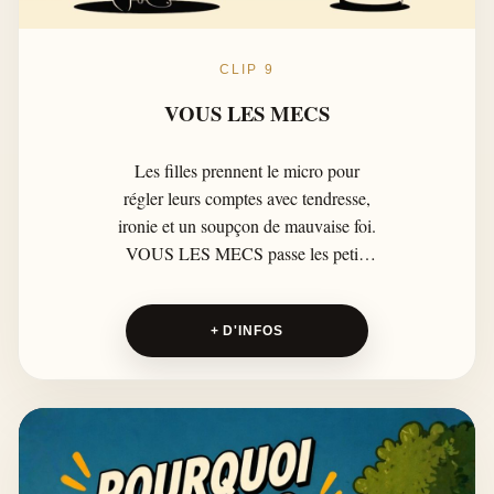
CLIP 9
VOUS LES MECS
Les filles prennent le micro pour
régler leurs comptes avec tendresse,
ironie et un soupçon de mauvaise foi.
VOUS LES MECS passe les petits
défauts masculins au microscope,
entre rires, clins d’œil et
+ D'INFOS
revendications en chanson.