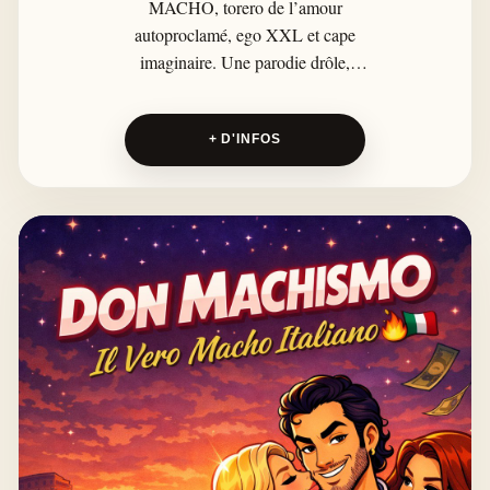
MACHO, torero de l’amour
autoproclamé, ego XXL et cape
imaginaire. Une parodie drôle,
excessive et volontairement
caricaturale des clichés machos
+ D'INFOS
espagnols, entre séduction-corrida,
accent théâtral, latin pop et second
degré assumé.