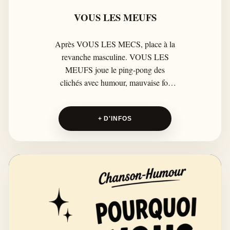
VOUS LES MEUFS
Après VOUS LES MECS, place à la
revanche masculine. VOUS LES
MEUFS joue le ping-pong des
clichés avec humour, mauvaise foi
assumée et sourire en coin : pas une
guerre des sexes, juste une comédie
+ D'INFOS
du quotidien.