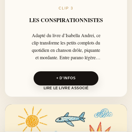
CLIP 3
LES CONSPIRATIONNISTES
Adapté du livre d’Isabella Andrei, ce
clip transforme les petits complots du
quotidien en chanson drôle, piquante
et mordante. Entre parano légère,
soupçons absurdes et humour bien
senti, PKQ fait sourire tout en
+ D'INFOS
pointant nos travers. À découvrir en
musique, puis à prolonger avec le
LIRE LE LIVRE ASSOCIÉ
livre sur Bookorama.eu.