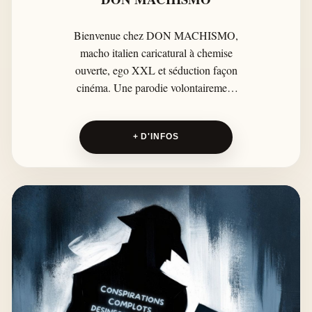
Bienvenue chez DON MACHISMO,
macho italien caricatural à chemise
ouverte, ego XXL et séduction façon
cinéma. Une parodie volontairement
excessive, sexy, drôle et absurde, entre
accent italien, voitures de luxe et latin
+ D'INFOS
pop, qui se moque surtout du macho
lui-même.