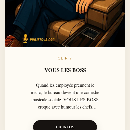
CLIP 7
VOUS LES BOSS
Quand les employés prennent le
micro, le bureau devient une comédie
musicale sociale. VOUS LES BOSS
croque avec humour les chefs
omniprésents, les réunions sans fin et
les discours motivants qui tournent à
+ D'INFOS
vide, entre réalisme, sarcasme et