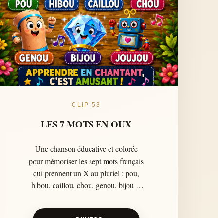
CLIP 53
LES 7 MOTS EN OUX
Une chanson éducative et colorée
pour mémoriser les sept mots français
qui prennent un X au pluriel : pou,
hibou, caillou, chou, genou, bijou et
joujou. Avec un refrain simple et des
personnages amusants, les enfants