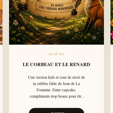
CLIP 54
LE CORBEAU ET LE RENARD
Une version kids et cour de récré de
la célèbre fable de Jean de La
Fontaine. Entre cupcake,
compliments trop beaux pour être
vrais et morale facile à retenir, ce clip
coloré aide les enfants à comprendre