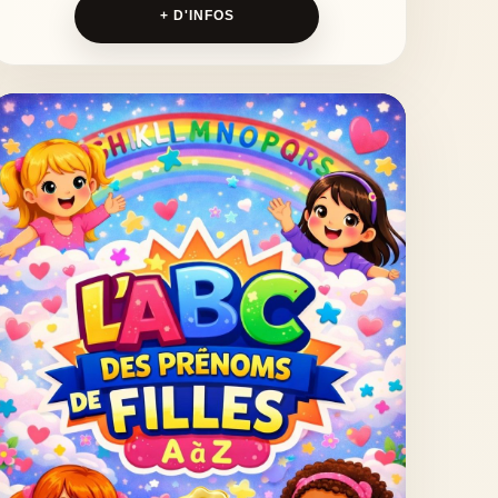
+ D'INFOS
en chantant.