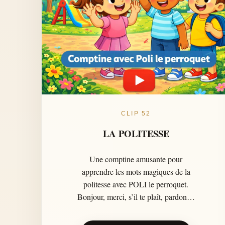
CLIP 52
LA POLITESSE
Une comptine amusante pour
apprendre les mots magiques de la
politesse avec POLI le perroquet.
Bonjour, merci, s’il te plaît, pardon et
de rien deviennent des réflexes
simples à retenir en chanson.