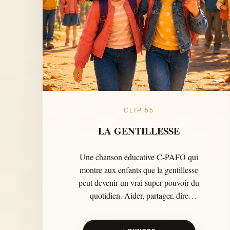
CLIP 55
LA GENTILLESSE
Une chanson éducative C-PAFO qui
montre aux enfants que la gentillesse
peut devenir un vrai super pouvoir du
quotidien. Aider, partager, dire
bonjour, soutenir un camarade triste
ou isolé : le clip met en scène des