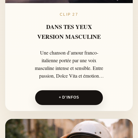
CLIP 27
DANS TES YEUX
VERSION MASCULINE
Une chanson d’amour franco-
italienne portée par une voix
masculine intense et sensible. Entre
passion, Dolce Vita et émotion
sincère, DANS TES YEUX célèbre
un amour sans étiquette, sans frontière
+ D'INFOS
et sans définition imposée.