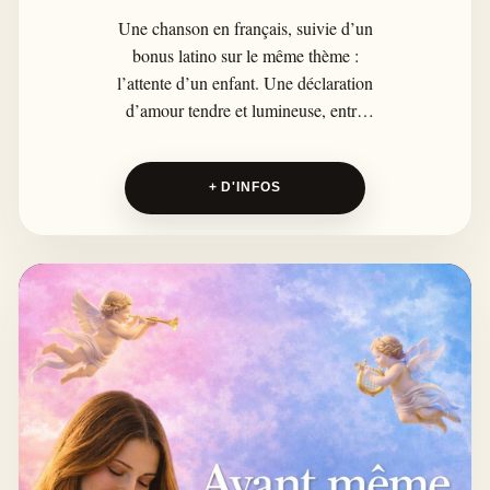
Une chanson en français, suivie d’un
bonus latino sur le même thème :
l’attente d’un enfant. Une déclaration
d’amour tendre et lumineuse, entre
rêve, promesse et premier battement
de cœur, pour ce bébé déjà au centre
+ D'INFOS
de tout.