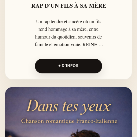
RAP D'UN FILS À SA MÈRE
Un rap tendre et sincère où un fils
rend hommage à sa mère, entre
humour du quotidien, souvenirs de
famille et émotion vraie. REINE À
LA MAISON célèbre celles qui
portent tout, souvent sans rien
+ D'INFOS
demander, et rappelle les mots
d’amour qu’on oublie parfois de dire.