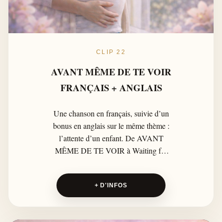
CLIP 22
AVANT MÊME DE TE VOIR
FRANÇAIS + ANGLAIS
Une chanson en français, suivie d’un
bonus en anglais sur le même thème :
l’attente d’un enfant. De AVANT
MÊME DE TE VOIR à Waiting for
You, cette ballade raconte la promesse
d’amour d’un parent avant la
+ D'INFOS
naissance, entre rêve, tendresse et
premier battement de cœur.