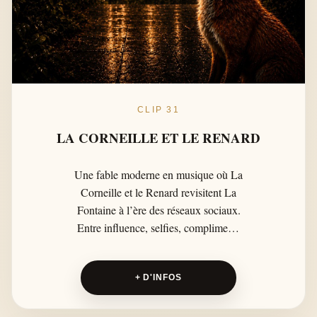
CLIP 31
LA CORNEILLE ET LE RENARD
Une fable moderne en musique où La
Corneille et le Renard revisitent La
Fontaine à l’ère des réseaux sociaux.
Entre influence, selfies, compliments
faciles et manipulation, cette
adaptation urbaine raconte comment
+ D'INFOS
les flatteries peuvent cacher de vrais
pièges, dans une ambiance lumineuse,
actuelle et cinématographique.