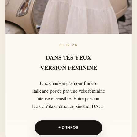
CLIP 26
DANS TES YEUX
VERSION FÉMININE
Une chanson d’amour franco-
italienne portée par une voix féminine
intense et sensible. Entre passion,
Dolce Vita et émotion sincère, DANS
TES YEUX célèbre un amour sans
étiquette, sans frontière et sans
+ D'INFOS
définition imposée.