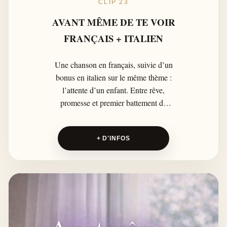
CLIP 23
AVANT MÊME DE TE VOIR
FRANÇAIS + ITALIEN
Une chanson en français, suivie d’un
bonus en italien sur le même thème :
l’attente d’un enfant. Entre rêve,
promesse et premier battement de
cœur, AVANT MÊME DE TE VOIR
célèbre cet amour de parent qui naît
+ D'INFOS
bien avant le premier regard.