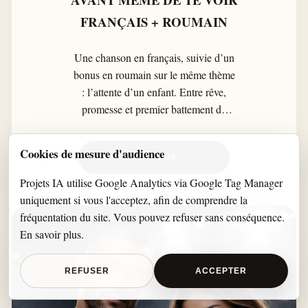
FRANÇAIS + ROUMAIN
Une chanson en français, suivie d’un
bonus en roumain sur le même thème
: l’attente d’un enfant. Entre rêve,
promesse et premier battement de
cœur, AVANT MÊME DE TE VOIR
raconte l’amour d’un parent qui
Cookies de mesure d'audience
+ D'INFOS
commence bien avant la rencontre.
Projets IA utilise Google Analytics via Google Tag Manager
uniquement si vous l'acceptez, afin de comprendre la
fréquentation du site. Vous pouvez refuser sans conséquence.
En savoir plus
.
REFUSER
ACCEPTER