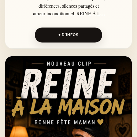
différences, silences partagés et
amour inconditionnel. REINE À LA
MAISON raconte cette relation
unique qui grandit avec le temps,
+ D'INFOS
quand les tensions deviennent
compréhension et que l’amour finit
par se dire.