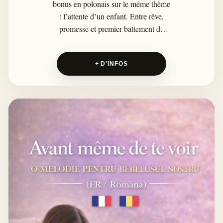
bonus en polonais sur le même thème
: l’attente d’un enfant. Entre rêve,
promesse et premier battement de
cœur, AVANT MÊME DE TE VOIR
raconte ce lien déjà immense entre
+ D'INFOS
parents, famille et futur bébé.